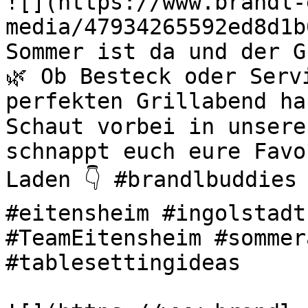
![](https://www.brandl-
media/47934265592ed8d1b
Sommer ist da und der G
🌿 Ob Besteck oder Serv
perfekten Grillabend ha
Schaut vorbei in unsere
schnappt euch eure Favo
Laden 👇 #brandlbuddies 
#eitensheim #ingolstadt
#TeamEitensheim #sommer
#tablesettingideas 
