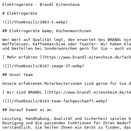
Elektrogeräte - Brandl Eitensheim       

# Elektrogeräte

![](/thumbnails/2883-5.webp) 

## Elektrogeräte &amp; Küchenmaschinen

Wer Wert auf Qualität legt, den erwartet bei BRANDL ein
Waffeleisen, Kaffeemaschine oder Toaster: Wir haben Kla
und bestellen bei Sonderwünschen gern für Sie – auch vo
[ Mehr erfahren ](https://www.brandl-eitensheim.de/fach
![](/thumbnails/8167-image-37.webp) 

## Unser Team

Unsere erfahrenen Mitarbeiterinnen sind gerne für Sie d
[ Wir sind BRANDL ](https://www.brandl-eitensheim.de/te
![](/thumbnails/8163-team-fachgeschaeft.webp) 

## Darauf kommt es an

Leistung, Handhabung, Qualität und Sicherheit spielen b
Reinigung und die passenden Funktionen für Ihren Bedarf
verständlich. Sie helfen Ihnen ein Gerät zu finden, das