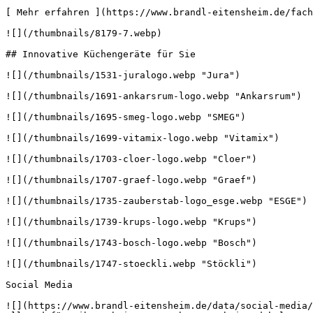
[ Mehr erfahren ](https://www.brandl-eitensheim.de/fach
![](/thumbnails/8179-7.webp) 

## Innovative Küchengeräte für Sie

![](/thumbnails/1531-juralogo.webp "Jura") 

![](/thumbnails/1691-ankarsrum-logo.webp "Ankarsrum") 

![](/thumbnails/1695-smeg-logo.webp "SMEG") 

![](/thumbnails/1699-vitamix-logo.webp "Vitamix") 

![](/thumbnails/1703-cloer-logo.webp "Cloer") 

![](/thumbnails/1707-graef-logo.webp "Graef") 

![](/thumbnails/1735-zauberstab-logo_esge.webp "ESGE") 

![](/thumbnails/1739-krups-logo.webp "Krups") 

![](/thumbnails/1743-bosch-logo.webp "Bosch") 

![](/thumbnails/1747-stoeckli.webp "Stöckli") 

Social Media

![](https://www.brandl-eitensheim.de/data/social-media/