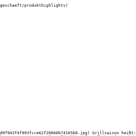
geschaeft/produkthighlights) 

d9f943f4f993fcce62f20660b74165b8.jpg) Grillsaison heißt: