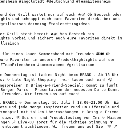
ensheim #ingolstadt #deutschland #TeamEitensheim 
nd der Grill wartet nur auf euch 🔥🌿 Ob Besteck oder 
ghts und schnappt euch eure Favoriten direkt bei uns 
grillsaison #dinning #tablesettingideas 

r Grill steht bereit 🔥🌿 Von Besteck bis 
ghts vorbei und sichert euch eure Favoriten direkt im 
llsaison 

für einen lauen Sommerabend mit Freunden 🌇🍽️ Ob 
ure Favoriten in unseren Produkthighlights auf der 
#TeamEitensheim #sommerabend #grillsaison 

m Donnerstag ist Ladies Night beim BRANDL. Ab 18 Uhr 
s: ✨ Late-Night-Shopping – wir laden euch ein! 🎧 
ngspreisen 🍷 Bring-a-Friend-Special: Kommt zu fünft 
Berger Paris – Präsentation der neuesten Düfte Kommt 
 Freunden. Wir freuen uns auf euch! 

 BRANDL ✨ Donnerstag, 16. Juli | 18:00–21:00 Uhr Ein 
ote und jede Menge Inspiration rund um Lifestyle und 
winnspiel mit tollen Überraschungen 🍷 Bring-a-Friend-
 dazu. 🫧 Seifen- und Produkttesting von Ini ✨ Maison 
ngen 🎶 Live-DJ sorgt für die richtige Stimmung 🍄 
entspannt ausklingen. Wir freuen uns auf Sie! 💚 📍 