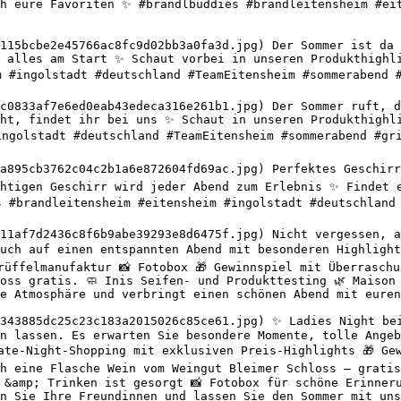
h eure Favoriten ✨ #brandlbuddies #brandleitensheim #eit
115bcbe2e45766ac8fc9d02bb3a0fa3d.jpg) Der Sommer ist da u
 alles am Start ✨ Schaut vorbei in unseren Produkthighli
m #ingolstadt #deutschland #TeamEitensheim #sommerabend #
c0833af7e6ed0eab43edeca316e261b1.jpg) Der Sommer ruft, de
ht, findet ihr bei uns ✨ Schaut in unseren Produkthighli
ingolstadt #deutschland #TeamEitensheim #sommerabend #gri
a895cb3762c04c2b1a6e872604fd69ac.jpg) Perfektes Geschirr 
htigen Geschirr wird jeder Abend zum Erlebnis ✨ Findet e
s #brandleitensheim #eitensheim #ingolstadt #deutschland 
11af7d2436c8f6b9abe39293e8d6475f.jpg) Nicht vergessen, a
uch auf einen entspannten Abend mit besonderen Highlight
rüffelmanufaktur 📸 Fotobox 🎁 Gewinnspiel mit Überraschu
oss gratis. 🧼 Inis Seifen- und Produkttesting 🌿 Maison 
e Atmosphäre und verbringt einen schönen Abend mit euren
343885dc25c23c183a2015026c85ce61.jpg) ✨ Ladies Night bei
n lassen. Es erwarten Sie besondere Momente, tolle Angeb
Late-Night-Shopping mit exklusiven Preis-Highlights 🎁 Ge
h eine Flasche Wein vom Weingut Bleimer Schloss – gratis
 &amp; Trinken ist gesorgt 📸 Fotobox für schöne Erinneru
n Sie Ihre Freundinnen und lassen Sie den Sommer mit uns 