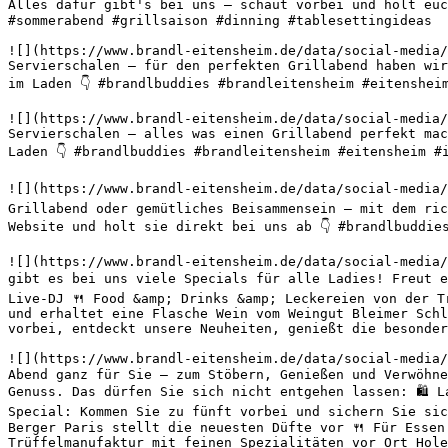
Alles dafür gibt's bei uns – schaut vorbei und holt euc
#sommerabend #grillsaison #dinning #tablesettingideas 

![](https://www.brandl-eitensheim.de/data/social-media/
Servierschalen – für den perfekten Grillabend haben wir
im Laden 👇 #brandlbuddies #brandleitensheim #eitenshei
![](https://www.brandl-eitensheim.de/data/social-media/
Servierschalen – alles was einen Grillabend perfekt mac
Laden 👇 #brandlbuddies #brandleitensheim #eitensheim #
![](https://www.brandl-eitensheim.de/data/social-media/
Grillabend oder gemütliches Beisammensein – mit dem ric
Website und holt sie direkt bei uns ab 👇 #brandlbuddie
![](https://www.brandl-eitensheim.de/data/social-media/
gibt es bei uns viele Specials für alle Ladies! Freut e
Live-DJ 🍴 Food &amp; Drinks &amp; Leckereien von der T
und erhaltet eine Flasche Wein vom Weingut Bleimer Schl
vorbei, entdeckt unsere Neuheiten, genießt die besonder
![](https://www.brandl-eitensheim.de/data/social-media/
Abend ganz für Sie – zum Stöbern, Genießen und Verwöhne
Genuss. Das dürfen Sie sich nicht entgehen lassen: 🛍️ 
Special: Kommen Sie zu fünft vorbei und sichern Sie sic
Berger Paris stellt die neuesten Düfte vor 🍴 Für Essen
Trüffelmanufaktur mit feinen Spezialitäten vor Ort Hole