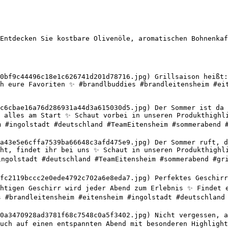
Entdecken Sie kostbare Olivenöle, aromatischen Bohnenkaf
0bf9c44496c18e1c626741d201d78716.jpg) Grillsaison heißt:
h eure Favoriten ✨ #brandlbuddies #brandleitensheim #eit
c6cbae16a76d286931a44d3a615030d5.jpg) Der Sommer ist da u
 alles am Start ✨ Schaut vorbei in unseren Produkthighli
m #ingolstadt #deutschland #TeamEitensheim #sommerabend #
a43e5e6cffa7539ba66648c3afd475e9.jpg) Der Sommer ruft, de
ht, findet ihr bei uns ✨ Schaut in unseren Produkthighli
ingolstadt #deutschland #TeamEitensheim #sommerabend #gri
fc2119bccc2e0ede4792c702a6e8eda7.jpg) Perfektes Geschirr 
htigen Geschirr wird jeder Abend zum Erlebnis ✨ Findet e
s #brandleitensheim #eitensheim #ingolstadt #deutschland 
0a3470928ad3781f68c7548c0a5f3402.jpg) Nicht vergessen, a
uch auf einen entspannten Abend mit besonderen Highlight