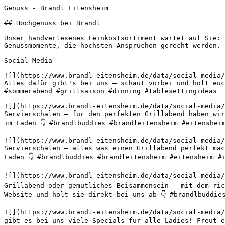
Genuss - Brandl Eitensheim       

## Hochgenuss bei Brandl

Unser handverlesenes Feinkostsortiment wartet auf Sie: 
Genussmomente, die höchsten Ansprüchen gerecht werden.

Social Media

![](https://www.brandl-eitensheim.de/data/social-media/
Alles dafür gibt's bei uns – schaut vorbei und holt euc
#sommerabend #grillsaison #dinning #tablesettingideas 

![](https://www.brandl-eitensheim.de/data/social-media/
Servierschalen – für den perfekten Grillabend haben wir
im Laden 👇 #brandlbuddies #brandleitensheim #eitenshei
![](https://www.brandl-eitensheim.de/data/social-media/
Servierschalen – alles was einen Grillabend perfekt mac
Laden 👇 #brandlbuddies #brandleitensheim #eitensheim #
![](https://www.brandl-eitensheim.de/data/social-media/
Grillabend oder gemütliches Beisammensein – mit dem ric
Website und holt sie direkt bei uns ab 👇 #brandlbuddie
![](https://www.brandl-eitensheim.de/data/social-media/
gibt es bei uns viele Specials für alle Ladies! Freut e