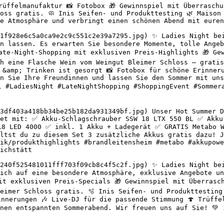
rüffelmanufaktur 📸 Fotobox 🎁 Gewinnspiel mit Überraschu
oss gratis. 🧼 Inis Seifen- und Produkttesting 🌿 Maison 
e Atmosphäre und verbringt einen schönen Abend mit euren
1f928e6c5a0ca9e2c9c551c2e39a7295.jpg) ✨ Ladies Night bei
n lassen. Es erwarten Sie besondere Momente, tolle Angeb
Late-Night-Shopping mit exklusiven Preis-Highlights 🎁 Ge
h eine Flasche Wein vom Weingut Bleimer Schloss – gratis
 &amp; Trinken ist gesorgt 📸 Fotobox für schöne Erinneru
n Sie Ihre Freundinnen und lassen Sie den Sommer mit uns 
dl #LadiesNight #LateNightShopping #ShoppingEvent #Sommer
3df403a418bb34be25b182da931349bf.jpg) Unser Hot Summer D
Set mit: ✅ Akku-Schlagschrauber SSW 18 LTX 550 BL ✅ Akku
18 LED 4000 ✅ inkl. 1 Akku + Ladegerät ✅ GRATIS Metabo W
ltst du zu diesem Set 3 zusätzliche Akkus gratis dazu! J
ik/produkthighlights #brandleitensheim #metabo #akkupowe
ichstätt 

240f525481011fff703f09cb8c4f5c2f.jpg) ✨ Ladies Night bei
ich auf eine besondere Atmosphäre, exklusive Angebote un
it exklusiven Preis-Specials 🎁 Gewinnspiel mit Überrasch
eimer Schloss gratis. 🫧 Inis Seifen- und Produkttesting
innerungen 🎶 Live-DJ für die passende Stimmung 🍄 Trüffe