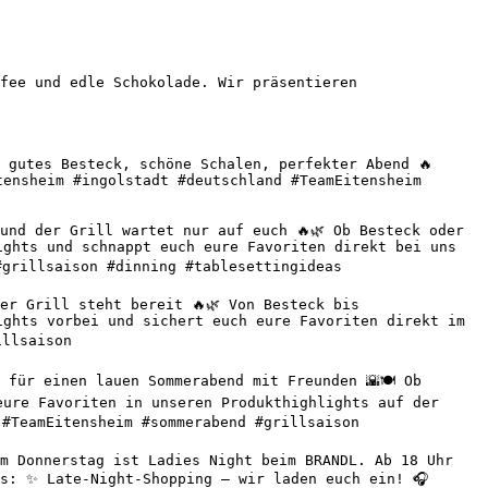
fee und edle Schokolade. Wir präsentieren 
 gutes Besteck, schöne Schalen, perfekter Abend 🔥 
ensheim #ingolstadt #deutschland #TeamEitensheim 
nd der Grill wartet nur auf euch 🔥🌿 Ob Besteck oder 
ghts und schnappt euch eure Favoriten direkt bei uns 
grillsaison #dinning #tablesettingideas 

r Grill steht bereit 🔥🌿 Von Besteck bis 
ghts vorbei und sichert euch eure Favoriten direkt im 
llsaison 

für einen lauen Sommerabend mit Freunden 🌇🍽️ Ob 
ure Favoriten in unseren Produkthighlights auf der 
#TeamEitensheim #sommerabend #grillsaison 

m Donnerstag ist Ladies Night beim BRANDL. Ab 18 Uhr 
s: ✨ Late-Night-Shopping – wir laden euch ein! 🎧 