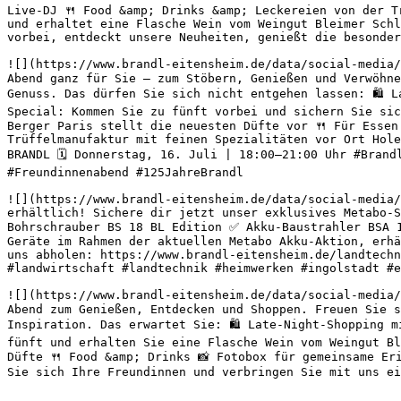
Live-DJ 🍴 Food &amp; Drinks &amp; Leckereien von der T
und erhaltet eine Flasche Wein vom Weingut Bleimer Schl
vorbei, entdeckt unsere Neuheiten, genießt die besonder
![](https://www.brandl-eitensheim.de/data/social-media/
Abend ganz für Sie – zum Stöbern, Genießen und Verwöhne
Genuss. Das dürfen Sie sich nicht entgehen lassen: 🛍️ 
Special: Kommen Sie zu fünft vorbei und sichern Sie sic
Berger Paris stellt die neuesten Düfte vor 🍴 Für Essen
Trüffelmanufaktur mit feinen Spezialitäten vor Ort Hole
BRANDL 🗓️ Donnerstag, 16. Juli | 18:00–21:00 Uhr #Bran
#Freundinnenabend #125JahreBrandl 

![](https://www.brandl-eitensheim.de/data/social-media/
erhältlich! Sichere dir jetzt unser exklusives Metabo-
Bohrschrauber BS 18 BL Edition ✅ Akku-Baustrahler BSA 
Geräte im Rahmen der aktuellen Metabo Akku-Aktion, erhä
uns abholen: https://www.brandl-eitensheim.de/landtechn
#landwirtschaft #landtechnik #heimwerken #ingolstadt #e
![](https://www.brandl-eitensheim.de/data/social-media/
Abend zum Genießen, Entdecken und Shoppen. Freuen Sie s
Inspiration. Das erwartet Sie: 🛍️ Late-Night-Shopping m
fünft und erhalten Sie eine Flasche Wein vom Weingut Bl
Düfte 🍴 Food &amp; Drinks 📸 Fotobox für gemeinsame Er