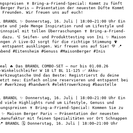
ngspreisen 🍷 Bring-a-Friend-Special: Kommt zu fünft 
Berger Paris – Präsentation der neuesten Düfte Kommt 
 Freunden. Wir freuen uns auf euch! 

 BRANDL ✨ Donnerstag, 16. Juli | 18:00–21:00 Uhr Ein 
ote und jede Menge Inspiration rund um Lifestyle und 
winnspiel mit tollen Überraschungen 🍷 Bring-a-Friend-
 dazu. 🫧 Seifen- und Produkttesting von Ini ✨ Maison 
ngen 🎶 Live-DJ sorgt für die richtige Stimmung 🍄 
entspannt ausklingen. Wir freuen uns auf Sie! 💚 📍 
abend #Eitensheim #Genuss #MaisonBerger #Inis 
eal 🔥 Das BRANDL COMBO-SET – nur bis 01.08.26 
-Winkelschleifer W 18 LT BL 11-125 ✅ Akku-
erkzeugtasche Und das Beste: Registrierst du deine 
etzt neu: Einfach online reservieren und entspannt bei 
r #werkzeug #handwerk #elektrowerkzeug #baustelle 
 BRANDL ✨ Donnerstag, 16. Juli | 18:00–21:00 Uhr Ein 
d viele Highlights rund um Lifestyle, Genuss und 
ungspreisen 🍷 Bring-a-Friend-Special: Kommen Sie zu 
 ✨ Maison Berger Paris – Präsentation der neuesten 
lmanufaktur mit feinen Spezialitäten vor Ort Schnappen 