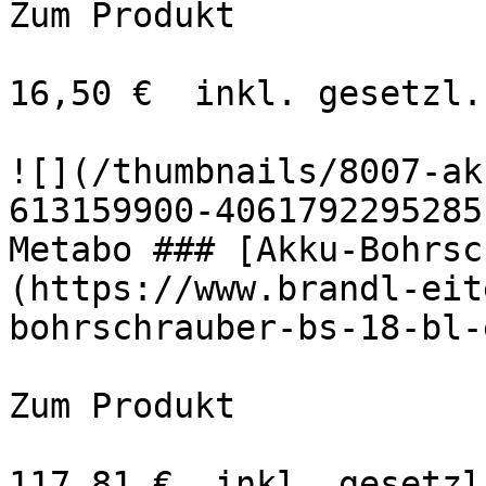
Zum Produkt 

16,50 €  inkl. gesetzl.
![](/thumbnails/8007-ak
613159900-4061792295285-s
Metabo ### [Akku-Bohrsc
(https://www.brandl-eit
bohrschrauber-bs-18-bl-
Zum Produkt 

117,81 €  inkl. gesetzl