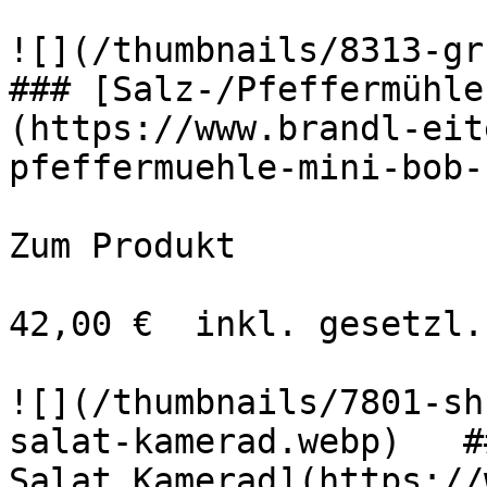
![](/thumbnails/8313-gr
### [Salz-/Pfeffermühle
(https://www.brandl-eit
pfeffermuehle-mini-bob-
Zum Produkt 

42,00 €  inkl. gesetzl.
![](/thumbnails/7801-sh
salat-kamerad.webp)   #
Salat Kamerad](https://