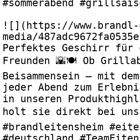
#sommerabend #grillsaiso
![](https://www.brandl-
media/487adc9672fa0535e
Perfektes Geschirr für 
Freunden 🌇🍽️ Ob Grilla
Beisammensein – mit dem
jeder Abend zum Erlebni
in unseren Produkthighl
holt sie direkt bei uns 
#brandleitensheim #eite
#deutschland #TeamEiten