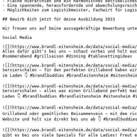
- Flache Hierarchien und ein harmonisches betriebliches
- Eine spannende, herausfordernde und abwechslungsreich
- Möglichkeiten zum Logistikmeister, Fachwirt für Logis
## Bewirb dich jetzt für deine Ausbildung 2023

Wir freuen uns auf Deine aussagekräftige Bewerbung unte
Social Media

![](https://www.brandl-eitensheim.de/data/social-media/
Alles dafür gibt's bei uns – schaut vorbei und holt euc
#sommerabend #grillsaison #dinning #tablesettingideas 

![](https://www.brandl-eitensheim.de/data/social-media/
Servierschalen – für den perfekten Grillabend haben wir
im Laden 👇 #brandlbuddies #brandleitensheim #eitenshei
![](https://www.brandl-eitensheim.de/data/social-media/
Servierschalen – alles was einen Grillabend perfekt mac
Laden 👇 #brandlbuddies #brandleitensheim #eitensheim #
![](https://www.brandl-eitensheim.de/data/social-media/
Grillabend oder gemütliches Beisammensein – mit dem ric
Website und holt sie direkt bei uns ab 👇 #brandlbuddie
![](https://www.brandl-eitensheim.de/data/social-media/
gibt es bei uns viele Specials für alle Ladies! Freut e