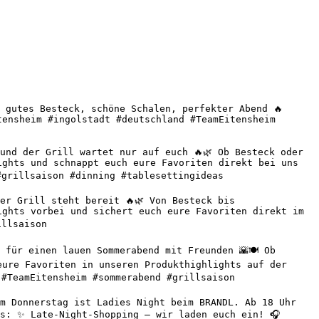
 gutes Besteck, schöne Schalen, perfekter Abend 🔥 
ensheim #ingolstadt #deutschland #TeamEitensheim 
nd der Grill wartet nur auf euch 🔥🌿 Ob Besteck oder 
ghts und schnappt euch eure Favoriten direkt bei uns 
grillsaison #dinning #tablesettingideas 

r Grill steht bereit 🔥🌿 Von Besteck bis 
ghts vorbei und sichert euch eure Favoriten direkt im 
llsaison 

für einen lauen Sommerabend mit Freunden 🌇🍽️ Ob 
ure Favoriten in unseren Produkthighlights auf der 
#TeamEitensheim #sommerabend #grillsaison 

m Donnerstag ist Ladies Night beim BRANDL. Ab 18 Uhr 
s: ✨ Late-Night-Shopping – wir laden euch ein! 🎧 