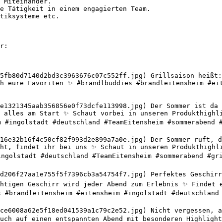
 Miteinander.

e Tätigkeit in einem engagierten Team.

tiksysteme etc.

r:

5fb80d7140d2bd3c3963676c07c552ff.jpg) Grillsaison heißt:
h eure Favoriten ✨ #brandlbuddies #brandleitensheim #eit
e1321345aab356856e0f73dcfe113998.jpg) Der Sommer ist da u
 alles am Start ✨ Schaut vorbei in unseren Produkthighli
m #ingolstadt #deutschland #TeamEitensheim #sommerabend #
16e32b16f4c50cf82f993d2e899a7a0e.jpg) Der Sommer ruft, de
ht, findet ihr bei uns ✨ Schaut in unseren Produkthighli
ingolstadt #deutschland #TeamEitensheim #sommerabend #gri
d206f27aa1e755f5f7396cb3a54754f7.jpg) Perfektes Geschirr 
htigen Geschirr wird jeder Abend zum Erlebnis ✨ Findet e
s #brandleitensheim #eitensheim #ingolstadt #deutschland 
ce6008a62e5f18ed041539a1c79c2e52.jpg) Nicht vergessen, a
uch auf einen entspannten Abend mit besonderen Highlight