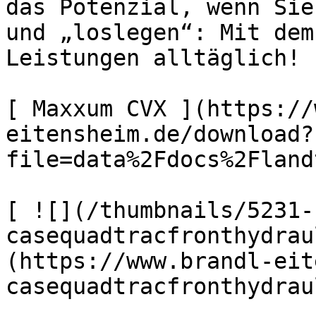
das Potenzial, wenn Sie
und „loslegen“: Mit dem
Leistungen alltäglich!

[ Maxxum CVX ](https://
eitensheim.de/download?
file=data%2Fdocs%2Flandt
[ ![](/thumbnails/5231-
casequadtracfronthydrau
(https://www.brandl-eit
casequadtracfronthydrau