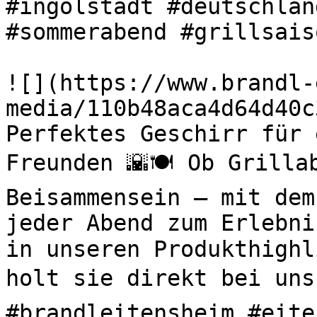
#ingolstadt #deutschlan
#sommerabend #grillsaiso
![](https://www.brandl-
media/110b48aca4d64d40c
Perfektes Geschirr für 
Freunden 🌇🍽️ Ob Grilla
Beisammensein – mit dem
jeder Abend zum Erlebni
in unseren Produkthighl
holt sie direkt bei uns 
#brandleitensheim #eite