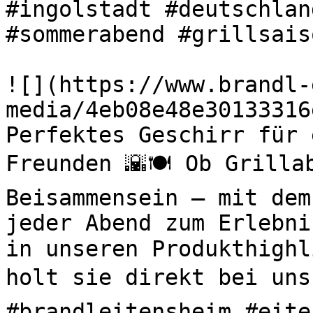
#ingolstadt #deutschlan
#sommerabend #grillsaiso
![](https://www.brandl-
media/4eb08e48e30133316
Perfektes Geschirr für 
Freunden 🌇🍽️ Ob Grilla
Beisammensein – mit dem
jeder Abend zum Erlebni
in unseren Produkthighl
holt sie direkt bei uns 
#brandleitensheim #eite