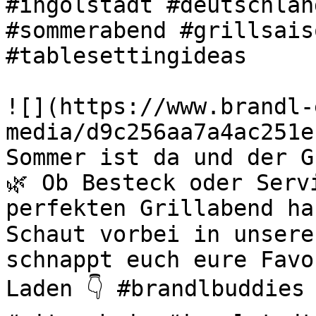
#ingolstadt #deutschlan
#sommerabend #grillsais
#tablesettingideas 

![](https://www.brandl-
media/d9c256aa7a4ac251e
Sommer ist da und der G
🌿 Ob Besteck oder Serv
perfekten Grillabend ha
Schaut vorbei in unsere
schnappt euch eure Favo
Laden 👇 #brandlbuddies 