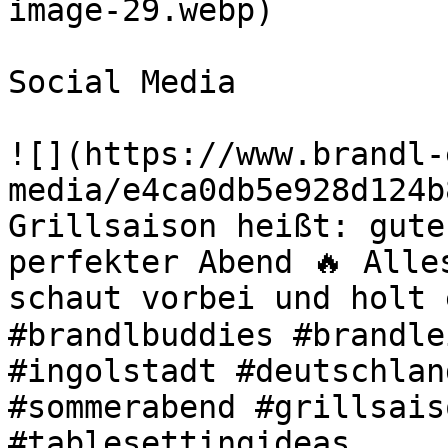
image-29.webp) 

Social Media

![](https://www.brandl-
media/e4ca0db5e928d124b
Grillsaison heißt: gute
perfekter Abend 🔥 Alle
schaut vorbei und holt 
#brandlbuddies #brandle
#ingolstadt #deutschlan
#sommerabend #grillsais
#tablesettingideas 
