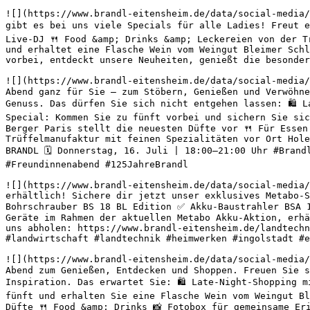
![](https://www.brandl-eitensheim.de/data/social-media/
gibt es bei uns viele Specials für alle Ladies! Freut e
Live-DJ 🍴 Food &amp; Drinks &amp; Leckereien von der T
und erhaltet eine Flasche Wein vom Weingut Bleimer Schl
vorbei, entdeckt unsere Neuheiten, genießt die besonder
![](https://www.brandl-eitensheim.de/data/social-media/
Abend ganz für Sie – zum Stöbern, Genießen und Verwöhne
Genuss. Das dürfen Sie sich nicht entgehen lassen: 🛍️ 
Special: Kommen Sie zu fünft vorbei und sichern Sie sic
Berger Paris stellt die neuesten Düfte vor 🍴 Für Essen
Trüffelmanufaktur mit feinen Spezialitäten vor Ort Hole
BRANDL 🗓️ Donnerstag, 16. Juli | 18:00–21:00 Uhr #Bran
#Freundinnenabend #125JahreBrandl 

![](https://www.brandl-eitensheim.de/data/social-media/
erhältlich! Sichere dir jetzt unser exklusives Metabo-
Bohrschrauber BS 18 BL Edition ✅ Akku-Baustrahler BSA 
Geräte im Rahmen der aktuellen Metabo Akku-Aktion, erhä
uns abholen: https://www.brandl-eitensheim.de/landtechn
#landwirtschaft #landtechnik #heimwerken #ingolstadt #e
![](https://www.brandl-eitensheim.de/data/social-media/
Abend zum Genießen, Entdecken und Shoppen. Freuen Sie s
Inspiration. Das erwartet Sie: 🛍️ Late-Night-Shopping m
fünft und erhalten Sie eine Flasche Wein vom Weingut Bl
Düfte 🍴 Food &amp; Drinks 📸 Fotobox für gemeinsame Er