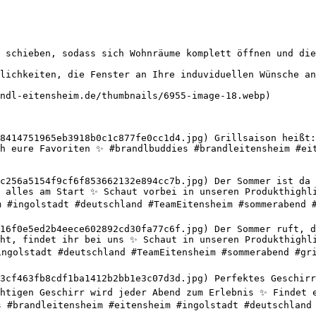
 schieben, sodass sich Wohnräume komplett öffnen und die
lichkeiten, die Fenster an Ihre induviduellen Wünsche an
ndl-eitensheim.de/thumbnails/6955-image-18.webp) 

8414751965eb3918b0c1c877fe0cc1d4.jpg) Grillsaison heißt:
h eure Favoriten ✨ #brandlbuddies #brandleitensheim #eit
c256a5154f9cf6f853662132e894cc7b.jpg) Der Sommer ist da u
 alles am Start ✨ Schaut vorbei in unseren Produkthighli
m #ingolstadt #deutschland #TeamEitensheim #sommerabend #
16f0e5ed2b4eece602892cd30fa77c6f.jpg) Der Sommer ruft, de
ht, findet ihr bei uns ✨ Schaut in unseren Produkthighli
ingolstadt #deutschland #TeamEitensheim #sommerabend #gri
3cf463fb8cdf1ba1412b2bb1e3c07d3d.jpg) Perfektes Geschirr 
htigen Geschirr wird jeder Abend zum Erlebnis ✨ Findet e
s #brandleitensheim #eitensheim #ingolstadt #deutschland 