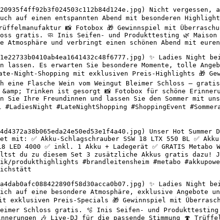
20935f4ff92b3f024503c112b84d124e.jpg) Nicht vergessen, a
uch auf einen entspannten Abend mit besonderen Highlight
rüffelmanufaktur 📸 Fotobox 🎁 Gewinnspiel mit Überraschu
oss gratis. 🧼 Inis Seifen- und Produkttesting 🌿 Maison 
e Atmosphäre und verbringt einen schönen Abend mit euren
1e22733b0410ab4ea1641432c48f6777.jpg) ✨ Ladies Night bei
n lassen. Es erwarten Sie besondere Momente, tolle Angeb
Late-Night-Shopping mit exklusiven Preis-Highlights 🎁 Ge
h eine Flasche Wein vom Weingut Bleimer Schloss – gratis
 &amp; Trinken ist gesorgt 📸 Fotobox für schöne Erinneru
n Sie Ihre Freundinnen und lassen Sie den Sommer mit uns 
dl #LadiesNight #LateNightShopping #ShoppingEvent #Sommer
4d4372a38b065eda24e50ed53e1f4a40.jpg) Unser Hot Summer D
Set mit: ✅ Akku-Schlagschrauber SSW 18 LTX 550 BL ✅ Akku
18 LED 4000 ✅ inkl. 1 Akku + Ladegerät ✅ GRATIS Metabo W
ltst du zu diesem Set 3 zusätzliche Akkus gratis dazu! J
ik/produkthighlights #brandleitensheim #metabo #akkupowe
ichstätt 

a4dab0afc088422890f58d30acca0b07.jpg) ✨ Ladies Night bei
ich auf eine besondere Atmosphäre, exklusive Angebote un
it exklusiven Preis-Specials 🎁 Gewinnspiel mit Überrasch
eimer Schloss gratis. 🫧 Inis Seifen- und Produkttesting
innerungen 🎶 Live-DJ für die passende Stimmung 🍄 Trüffe