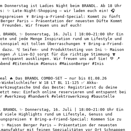
m Donnerstag ist Ladies Night beim BRANDL. Ab 18 Uhr 
s: ✨ Late-Night-Shopping – wir laden euch ein! 🎧 
ngspreisen 🍷 Bring-a-Friend-Special: Kommt zu fünft 
Berger Paris – Präsentation der neuesten Düfte Kommt 
 Freunden. Wir freuen uns auf euch! 

 BRANDL ✨ Donnerstag, 16. Juli | 18:00–21:00 Uhr Ein 
ote und jede Menge Inspiration rund um Lifestyle und 
winnspiel mit tollen Überraschungen 🍷 Bring-a-Friend-
 dazu. 🫧 Seifen- und Produkttesting von Ini ✨ Maison 
ngen 🎶 Live-DJ sorgt für die richtige Stimmung 🍄 
entspannt ausklingen. Wir freuen uns auf Sie! 💚 📍 
abend #Eitensheim #Genuss #MaisonBerger #Inis 
eal 🔥 Das BRANDL COMBO-SET – nur bis 01.08.26 
-Winkelschleifer W 18 LT BL 11-125 ✅ Akku-
erkzeugtasche Und das Beste: Registrierst du deine 
etzt neu: Einfach online reservieren und entspannt bei 
r #werkzeug #handwerk #elektrowerkzeug #baustelle 
 BRANDL ✨ Donnerstag, 16. Juli | 18:00–21:00 Uhr Ein 
d viele Highlights rund um Lifestyle, Genuss und 
ungspreisen 🍷 Bring-a-Friend-Special: Kommen Sie zu 
 ✨ Maison Berger Paris – Präsentation der neuesten 
lmanufaktur mit feinen Spezialitäten vor Ort Schnappen 