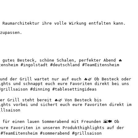
 Raumarchitektur ihre volle Wirkung entfalten kann.

zupassen.

 gutes Besteck, schöne Schalen, perfekter Abend 🔥 
ensheim #ingolstadt #deutschland #TeamEitensheim 
nd der Grill wartet nur auf euch 🔥🌿 Ob Besteck oder 
ghts und schnappt euch eure Favoriten direkt bei uns 
grillsaison #dinning #tablesettingideas 

r Grill steht bereit 🔥🌿 Von Besteck bis 
ghts vorbei und sichert euch eure Favoriten direkt im 
llsaison 

für einen lauen Sommerabend mit Freunden 🌇🍽️ Ob 
ure Favoriten in unseren Produkthighlights auf der 
#TeamEitensheim #sommerabend #grillsaison 
