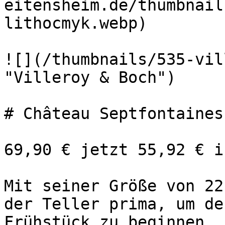
eitensheim.de/thumbnail
lithocmyk.webp) 

![](/thumbnails/535-vil
"Villeroy & Boch") 

# Château Septfontaines
69,90 € jetzt 55,92 € i
Mit seiner Größe von 22
der Teller prima, um de
Frühstück zu beginnen.
