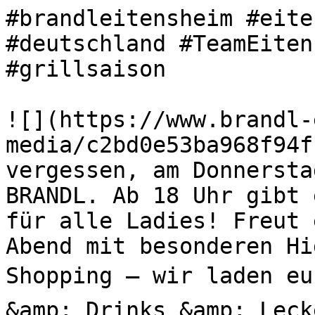
#brandleitensheim #eite
#deutschland #TeamEiten
#grillsaison 

![](https://www.brandl-
media/c2bd0e53ba968f94f
vergessen, am Donnersta
BRANDL. Ab 18 Uhr gibt 
für alle Ladies! Freut 
Abend mit besonderen H
Shopping – wir laden eu
&amp; Drinks &amp; Leck