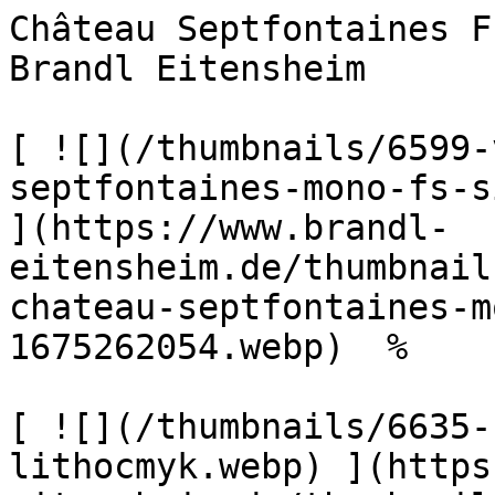
Château Septfontaines F
Brandl Eitensheim      

[ ![](/thumbnails/6599-
septfontaines-mono-fs-s
](https://www.brandl-
eitensheim.de/thumbnail
chateau-septfontaines-m
1675262054.webp)  %  

[ ![](/thumbnails/6635-
lithocmyk.webp) ](https