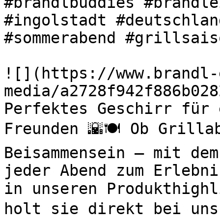
#brandlbuddies #brandle
#ingolstadt #deutschlan
#sommerabend #grillsaiso
![](https://www.brandl-
media/a2728f942f886b028
Perfektes Geschirr für 
Freunden 🌇🍽️ Ob Grilla
Beisammensein – mit dem
jeder Abend zum Erlebni
in unseren Produkthighl
holt sie direkt bei uns 