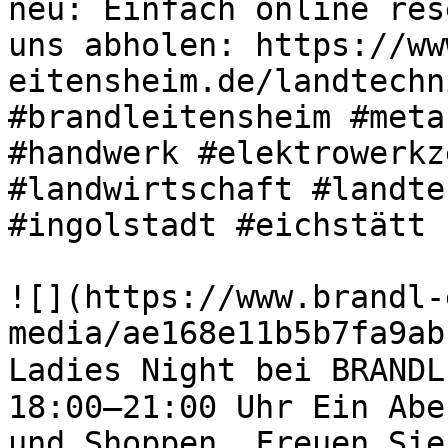
neu: Einfach online res
uns abholen: https://ww
eitensheim.de/landtechn
#brandleitensheim #meta
#handwerk #elektrowerkz
#landwirtschaft #landte
#ingolstadt #eichstätt 

![](https://www.brandl-
media/ae168e11b5b7fa9ab
Ladies Night bei BRANDL
18:00–21:00 Uhr Ein Abe
und Shoppen. Freuen Sie