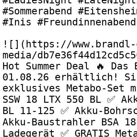
#LadiesNight #LateNight
#Sommerabend #Eitenshei
#Inis #Freundinnenabend
![](https://www.brandl-
media/db7e36f44d12cd5c5
Hot Summer Deal 🔥 Das 
01.08.26 erhältlich! Si
exklusives Metabo-Set m
SSW 18 LTX 550 BL ✅ Akk
BL 11-125 ✅ Akku-Bohrsc
Akku-Baustrahler BSA 18
Ladegerät ✅ GRATIS Meta