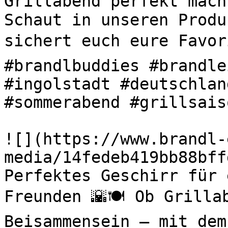
Grillabend perfekt mach
Schaut in unseren Produ
sichert euch eure Favori
#brandlbuddies #brandle
#ingolstadt #deutschlan
#sommerabend #grillsaiso
![](https://www.brandl-
media/14fedeb419bb88bff
Perfektes Geschirr für 
Freunden 🌇🍽️ Ob Grilla
Beisammensein – mit dem