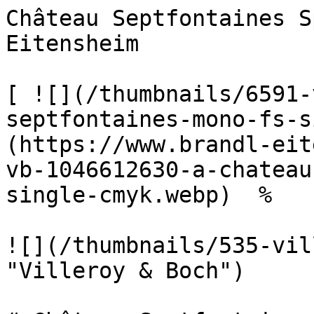
Château Septfontaines S
Eitensheim      

[ ![](/thumbnails/6591-
septfontaines-mono-fs-s
(https://www.brandl-eit
vb-1046612630-a-chateau
single-cmyk.webp)  %  

![](/thumbnails/535-vil
"Villeroy & Boch") 
