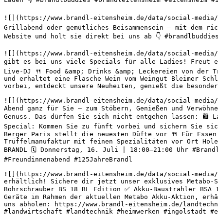
![](https://www.brandl-eitensheim.de/data/social-media/
Grillabend oder gemütliches Beisammensein – mit dem ric
Website und holt sie direkt bei uns ab 👇 #brandlbuddie
![](https://www.brandl-eitensheim.de/data/social-media/
gibt es bei uns viele Specials für alle Ladies! Freut e
Live-DJ 🍴 Food &amp; Drinks &amp; Leckereien von der T
und erhaltet eine Flasche Wein vom Weingut Bleimer Schl
vorbei, entdeckt unsere Neuheiten, genießt die besonder
![](https://www.brandl-eitensheim.de/data/social-media/
Abend ganz für Sie – zum Stöbern, Genießen und Verwöhne
Genuss. Das dürfen Sie sich nicht entgehen lassen: 🛍️ 
Special: Kommen Sie zu fünft vorbei und sichern Sie sic
Berger Paris stellt die neuesten Düfte vor 🍴 Für Essen
Trüffelmanufaktur mit feinen Spezialitäten vor Ort Hole
BRANDL 🗓️ Donnerstag, 16. Juli | 18:00–21:00 Uhr #Bran
#Freundinnenabend #125JahreBrandl 

![](https://www.brandl-eitensheim.de/data/social-media/
erhältlich! Sichere dir jetzt unser exklusives Metabo-
Bohrschrauber BS 18 BL Edition ✅ Akku-Baustrahler BSA 
Geräte im Rahmen der aktuellen Metabo Akku-Aktion, erhä
uns abholen: https://www.brandl-eitensheim.de/landtechn
#landwirtschaft #landtechnik #heimwerken #ingolstadt #e