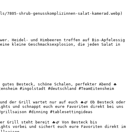
ls/7805-shrub-genusskomplizinnen-salat-kamerad.webp) 

wer. Heidel- und Himbeeren treffen auf Bio-Apfelessig 
eine kleine Geschmacksexplosion, die jeden Salat in 
 gutes Besteck, schöne Schalen, perfekter Abend 🔥 
ensheim #ingolstadt #deutschland #TeamEitensheim 
nd der Grill wartet nur auf euch 🔥🌿 Ob Besteck oder 
ghts und schnappt euch eure Favoriten direkt bei uns 
grillsaison #dinning #tablesettingideas 

r Grill steht bereit 🔥🌿 Von Besteck bis 
ghts vorbei und sichert euch eure Favoriten direkt im 
llsaison 
