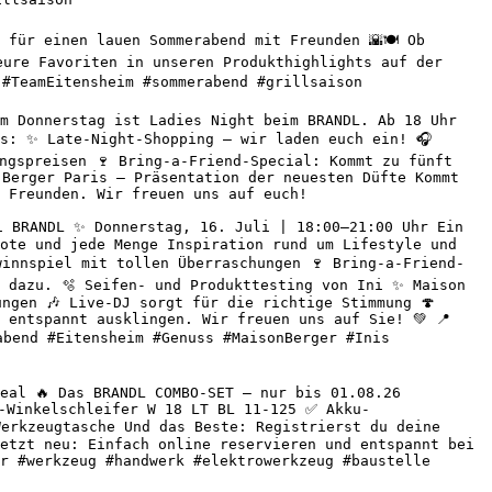
für einen lauen Sommerabend mit Freunden 🌇🍽️ Ob 
ure Favoriten in unseren Produkthighlights auf der 
#TeamEitensheim #sommerabend #grillsaison 

m Donnerstag ist Ladies Night beim BRANDL. Ab 18 Uhr 
s: ✨ Late-Night-Shopping – wir laden euch ein! 🎧 
ngspreisen 🍷 Bring-a-Friend-Special: Kommt zu fünft 
Berger Paris – Präsentation der neuesten Düfte Kommt 
 Freunden. Wir freuen uns auf euch! 

 BRANDL ✨ Donnerstag, 16. Juli | 18:00–21:00 Uhr Ein 
ote und jede Menge Inspiration rund um Lifestyle und 
winnspiel mit tollen Überraschungen 🍷 Bring-a-Friend-
 dazu. 🫧 Seifen- und Produkttesting von Ini ✨ Maison 
ngen 🎶 Live-DJ sorgt für die richtige Stimmung 🍄 
entspannt ausklingen. Wir freuen uns auf Sie! 💚 📍 
abend #Eitensheim #Genuss #MaisonBerger #Inis 
eal 🔥 Das BRANDL COMBO-SET – nur bis 01.08.26 
-Winkelschleifer W 18 LT BL 11-125 ✅ Akku-
erkzeugtasche Und das Beste: Registrierst du deine 
etzt neu: Einfach online reservieren und entspannt bei 
r #werkzeug #handwerk #elektrowerkzeug #baustelle 