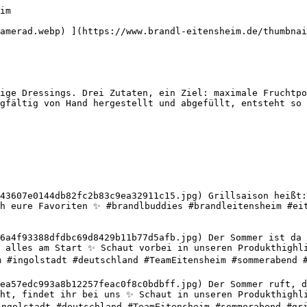
im      

amerad.webp) ](https://www.brandl-eitensheim.de/thumbnai
ige Dressings. Drei Zutaten, ein Ziel: maximale Fruchtpo
gfältig von Hand hergestellt und abgefüllt, entsteht so 
43607e0144db82fc2b83c9ea32911c15.jpg) Grillsaison heißt:
h eure Favoriten ✨ #brandlbuddies #brandleitensheim #eit
6a4f93388dfdbc69d8429b11b77d5afb.jpg) Der Sommer ist da u
 alles am Start ✨ Schaut vorbei in unseren Produkthighli
m #ingolstadt #deutschland #TeamEitensheim #sommerabend #
ea57edc993a8b12257feac0f8c0bdbff.jpg) Der Sommer ruft, de
ht, findet ihr bei uns ✨ Schaut in unseren Produkthighli
ingolstadt #deutschland #TeamEitensheim #sommerabend #gri