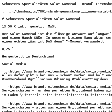
Schusters Spezialitäten Salat Kamerad - Brandl Eitenshe
[ ![](/thumbnails/7801-shrub-genusskomplizinnen-salat-k
# Schusters Spezialitäten Salat Kamerad

13,50 € inkl. gesetzl. MwSt.  

Der Salat Kamerad ist die flüssige Antwort auf langweil
und einen Hauch Süße. In unserer kleinen Manufaktur sor
einen echten „Was ist DAS denn?!“-Moment verwandelt.

0,25 l

Hergestellt in Deutschland

Social Media

![](https://www.brandl-eitensheim.de/data/social-media/
Alles dafür gibt's bei uns – schaut vorbei und holt euc
#sommerabend #grillsaison #dinning #tablesettingideas 

![](https://www.brandl-eitensheim.de/data/social-media/
Servierschalen – für den perfekten Grillabend haben wir
im Laden 👇 #brandlbuddies #brandleitensheim #eitenshei
![](https://www.brandl-eitensheim.de/data/social-media/
Servierschalen – alles was einen Grillabend perfekt mac
Laden 👇 #brandlbuddies #brandleitensheim #eitensheim #