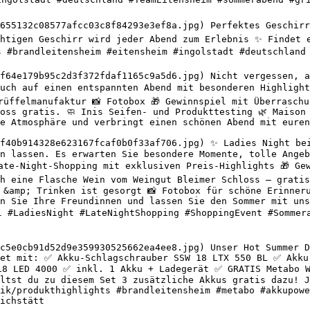
655132c08577afcc03c8f84293e3ef8a.jpg) Perfektes Geschirr 
htigen Geschirr wird jeder Abend zum Erlebnis ✨ Findet e
s #brandleitensheim #eitensheim #ingolstadt #deutschland 
f64e179b95c2d3f372fdaf1165c9a5d6.jpg) Nicht vergessen, a
uch auf einen entspannten Abend mit besonderen Highlight
rüffelmanufaktur 📸 Fotobox 🎁 Gewinnspiel mit Überraschu
oss gratis. 🧼 Inis Seifen- und Produkttesting 🌿 Maison 
e Atmosphäre und verbringt einen schönen Abend mit euren
f40b914328e623167fcaf0b0f33af706.jpg) ✨ Ladies Night bei
n lassen. Es erwarten Sie besondere Momente, tolle Angeb
Late-Night-Shopping mit exklusiven Preis-Highlights 🎁 Ge
h eine Flasche Wein vom Weingut Bleimer Schloss – gratis
 &amp; Trinken ist gesorgt 📸 Fotobox für schöne Erinneru
n Sie Ihre Freundinnen und lassen Sie den Sommer mit uns 
dl #LadiesNight #LateNightShopping #ShoppingEvent #Sommer
c5e0cb91d52d9e359930525662ea4ee8.jpg) Unser Hot Summer D
Set mit: ✅ Akku-Schlagschrauber SSW 18 LTX 550 BL ✅ Akku
18 LED 4000 ✅ inkl. 1 Akku + Ladegerät ✅ GRATIS Metabo W
ltst du zu diesem Set 3 zusätzliche Akkus gratis dazu! J
ik/produkthighlights #brandleitensheim #metabo #akkupowe
ichstätt 
