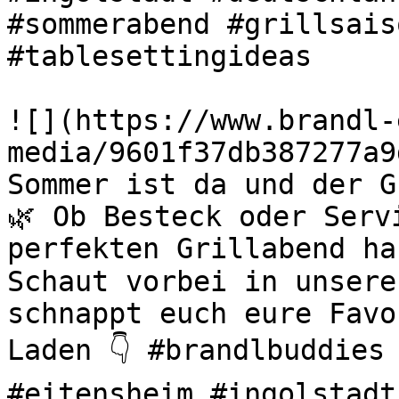
#sommerabend #grillsais
#tablesettingideas 

![](https://www.brandl-
media/9601f37db387277a9
Sommer ist da und der G
🌿 Ob Besteck oder Serv
perfekten Grillabend ha
Schaut vorbei in unsere
schnappt euch eure Favo
Laden 👇 #brandlbuddies 
#eitensheim #ingolstadt