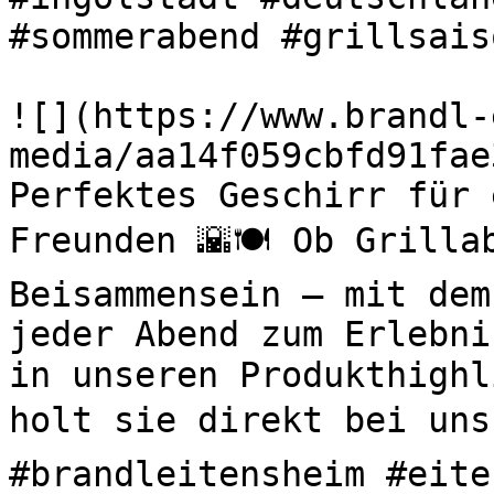
#sommerabend #grillsaiso
![](https://www.brandl-
media/aa14f059cbfd91fae
Perfektes Geschirr für 
Freunden 🌇🍽️ Ob Grilla
Beisammensein – mit dem
jeder Abend zum Erlebni
in unseren Produkthighl
holt sie direkt bei uns 
#brandleitensheim #eite