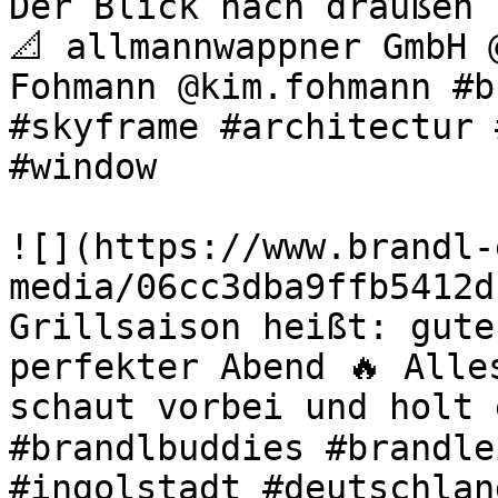
Der Blick nach draußen 
📐 allmannwappner GmbH @
Fohmann @kim.fohmann #b
#skyframe #architectur 
#window 

![](https://www.brandl-
media/06cc3dba9ffb5412d
Grillsaison heißt: gute
perfekter Abend 🔥 Alle
schaut vorbei und holt 
#brandlbuddies #brandle
#ingolstadt #deutschlan