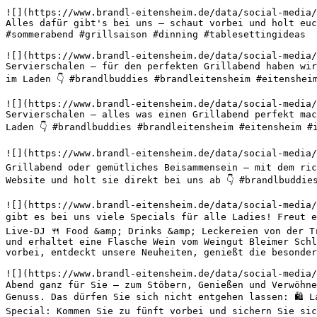
![](https://www.brandl-eitensheim.de/data/social-media/
Alles dafür gibt's bei uns – schaut vorbei und holt euc
#sommerabend #grillsaison #dinning #tablesettingideas 

![](https://www.brandl-eitensheim.de/data/social-media/
Servierschalen – für den perfekten Grillabend haben wir
im Laden 👇 #brandlbuddies #brandleitensheim #eitenshei
![](https://www.brandl-eitensheim.de/data/social-media/
Servierschalen – alles was einen Grillabend perfekt mac
Laden 👇 #brandlbuddies #brandleitensheim #eitensheim #
![](https://www.brandl-eitensheim.de/data/social-media/
Grillabend oder gemütliches Beisammensein – mit dem ric
Website und holt sie direkt bei uns ab 👇 #brandlbuddie
![](https://www.brandl-eitensheim.de/data/social-media/
gibt es bei uns viele Specials für alle Ladies! Freut e
Live-DJ 🍴 Food &amp; Drinks &amp; Leckereien von der T
und erhaltet eine Flasche Wein vom Weingut Bleimer Schl
vorbei, entdeckt unsere Neuheiten, genießt die besonder
![](https://www.brandl-eitensheim.de/data/social-media/
Abend ganz für Sie – zum Stöbern, Genießen und Verwöhne
Genuss. Das dürfen Sie sich nicht entgehen lassen: 🛍️ 
Special: Kommen Sie zu fünft vorbei und sichern Sie sic