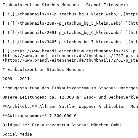
Einkaufszentrum Stachus München - Brandl Eitensheim    
[ ![](/thumbnails/91-p_stachus_bg_1_klein.webp) ](https
[ ![](/thumbnails/2087-p_stachus_bg_5_klein.webp) ](htt
[ ![](/thumbnails/2091-p_stachus_bg_6_klein.webp) ](htt
[ ![](/thumbnails/3465-p_stachus_bg_7_klein.webp) ](htt
[ ](https://www.brandl-eitensheim.de/thumbnails/2753-p_
(https://www.brandl-eitensheim.de/thumbnails/2757-p_sta
(https://www.brandl-eitensheim.de/thumbnails/2761-p_sta
# Einkaufszentrum Stachus München

2009 - 2011

**Neugestaltung des Einkaufszentrum im Stachus Unterges
Unsere Leistungen: ca. 12.000 m² Wand- und Deckenverkle
**Architekt:** Allmann Sattler Wappner Architekten, Mün
**Auftragssumme:** 7.500.000 €

Bildquelle: Einkaufszentrum Stachus München GmbH

Social Media
