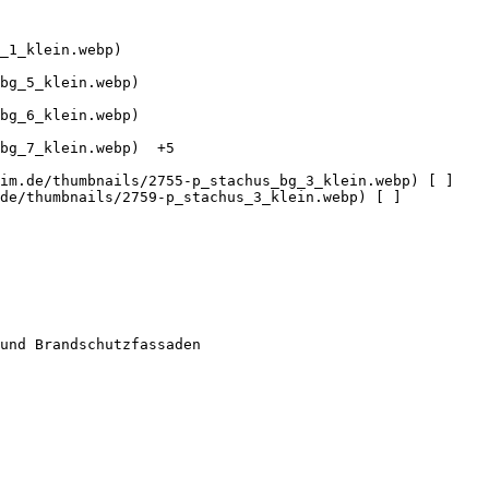
_1_klein.webp) 

bg_5_klein.webp) 

bg_6_klein.webp) 

bg_7_klein.webp)  +5  

eim.de/thumbnails/2755-p_stachus_bg_3_klein.webp) [ ]
.de/thumbnails/2759-p_stachus_3_klein.webp) [ ]
und Brandschutzfassaden
