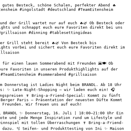
 gutes Besteck, schöne Schalen, perfekter Abend 🔥 
ensheim #ingolstadt #deutschland #TeamEitensheim 
nd der Grill wartet nur auf euch 🔥🌿 Ob Besteck oder 
ghts und schnappt euch eure Favoriten direkt bei uns 
grillsaison #dinning #tablesettingideas 

r Grill steht bereit 🔥🌿 Von Besteck bis 
ghts vorbei und sichert euch eure Favoriten direkt im 
llsaison 

für einen lauen Sommerabend mit Freunden 🌇🍽️ Ob 
ure Favoriten in unseren Produkthighlights auf der 
#TeamEitensheim #sommerabend #grillsaison 

m Donnerstag ist Ladies Night beim BRANDL. Ab 18 Uhr 
s: ✨ Late-Night-Shopping – wir laden euch ein! 🎧 
ngspreisen 🍷 Bring-a-Friend-Special: Kommt zu fünft 
Berger Paris – Präsentation der neuesten Düfte Kommt 
 Freunden. Wir freuen uns auf euch! 

 BRANDL ✨ Donnerstag, 16. Juli | 18:00–21:00 Uhr Ein 
ote und jede Menge Inspiration rund um Lifestyle und 
winnspiel mit tollen Überraschungen 🍷 Bring-a-Friend-
 dazu. 🫧 Seifen- und Produkttesting von Ini ✨ Maison 