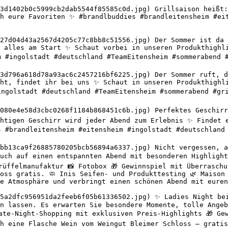
3d1402b0c5999cb2dab5544f85585c0d.jpg) Grillsaison heißt:
h eure Favoriten ✨ #brandlbuddies #brandleitensheim #eit
27d04d43a2567d4205c77c8bb8c51556.jpg) Der Sommer ist da u
 alles am Start ✨ Schaut vorbei in unseren Produkthighli
m #ingolstadt #deutschland #TeamEitensheim #sommerabend #
3d796a618d78a93ac6c2457216bf6225.jpg) Der Sommer ruft, de
ht, findet ihr bei uns ✨ Schaut in unseren Produkthighli
ingolstadt #deutschland #TeamEitensheim #sommerabend #gri
080e4e58d3cbc0268f1184b868451c6b.jpg) Perfektes Geschirr 
htigen Geschirr wird jeder Abend zum Erlebnis ✨ Findet e
s #brandleitensheim #eitensheim #ingolstadt #deutschland 
bb13ca9f26885780205bcb56894a6337.jpg) Nicht vergessen, a
uch auf einen entspannten Abend mit besonderen Highlight
rüffelmanufaktur 📸 Fotobox 🎁 Gewinnspiel mit Überraschu
oss gratis. 🧼 Inis Seifen- und Produkttesting 🌿 Maison 
e Atmosphäre und verbringt einen schönen Abend mit euren
5a2dfc956951da2feeb6f05b61336502.jpg) ✨ Ladies Night bei
n lassen. Es erwarten Sie besondere Momente, tolle Angeb
Late-Night-Shopping mit exklusiven Preis-Highlights 🎁 Ge
h eine Flasche Wein vom Weingut Bleimer Schloss – gratis