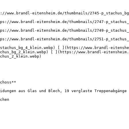
  

://www.brandl-eitensheim.de/thumbnails/2745-p_stachus_bg
ps://www.brandl-eitensheim.de/thumbnails/2747-p_stachus_
ps://www.brandl-eitensheim.de/thumbnails/2749-p_stachus_
ps://www.brandl-eitensheim.de/thumbnails/2751-p_stachus_
stachus_bg_4_klein.webp) [ ](https://www.brandl-eitensh
chus_bg_2_klein.webp) [ ](https://www.brandl-eitensheim
chus_2_klein.webp) 

choss**

idungen aus Glas und Blech, 19 verglaste Treppenabgänge 
chen
