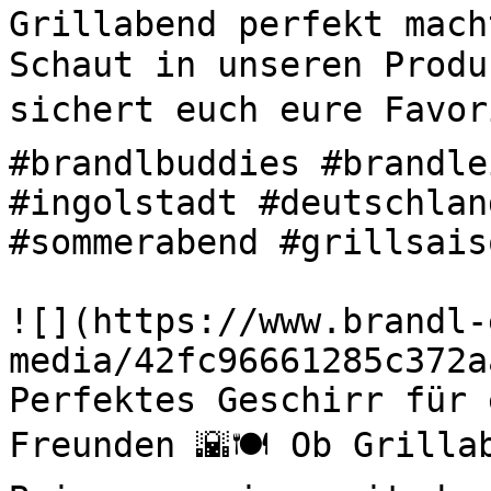
Grillabend perfekt mach
Schaut in unseren Produ
sichert euch eure Favori
#brandlbuddies #brandle
#ingolstadt #deutschlan
#sommerabend #grillsaiso
![](https://www.brandl-
media/42fc96661285c372a
Perfektes Geschirr für 
Freunden 🌇🍽️ Ob Grilla