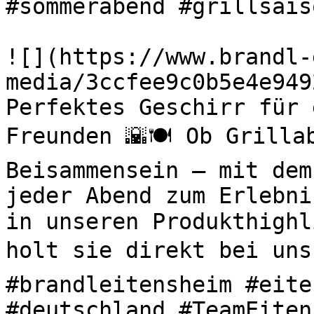
#sommerabend #grillsaiso
![](https://www.brandl-
media/3ccfee9c0b5e4e949
Perfektes Geschirr für 
Freunden 🌇🍽️ Ob Grilla
Beisammensein – mit dem
jeder Abend zum Erlebni
in unseren Produkthighl
holt sie direkt bei uns 
#brandleitensheim #eite
#deutschland #TeamEiten