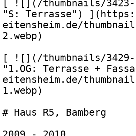
[ ![](/thumbnails/3423-
"S: Terrasse") ](https:
eitensheim.de/thumbnail
2.webp) 

[ ![](/thumbnails/3429-
"1.OG: Terrasse + Fassa
eitensheim.de/thumbnail
1.webp) 

# Haus R5, Bamberg

2009 - 2010
