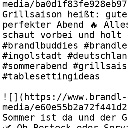
media/ba0d1f83fe928eb97
Grillsaison heißt: gute
perfekter Abend 🔥 Alle
schaut vorbei und holt 
#brandlbuddies #brandle
#ingolstadt #deutschlan
#sommerabend #grillsais
#tablesettingideas 

![](https://www.brandl-
media/e60e55b2a72f441d2
Sommer ist da und der G
🌿 Ob Besteck oder Serv