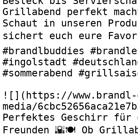
Besteck bis Servierscha
Grillabend perfekt mach
Schaut in unseren Produ
sichert euch eure Favori
#brandlbuddies #brandle
#ingolstadt #deutschlan
#sommerabend #grillsaiso
![](https://www.brandl-
media/6cbc52656aca21e7b
Perfektes Geschirr für 
Freunden 🌇🍽️ Ob Grilla