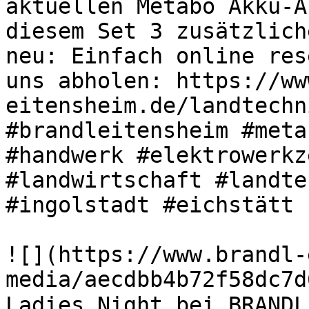
aktuellen Metabo Akku-A
diesem Set 3 zusätzlich
neu: Einfach online res
uns abholen: https://ww
eitensheim.de/landtechn
#brandleitensheim #meta
#handwerk #elektrowerkz
#landwirtschaft #landte
#ingolstadt #eichstätt 

![](https://www.brandl-
media/aecdbb4b72f58dc7d
Ladies Night bei BRANDL