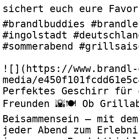
sichert euch eure Favori
#brandlbuddies #brandle
#ingolstadt #deutschlan
#sommerabend #grillsaiso
![](https://www.brandl-
media/e450f101fcdd61e5c
Perfektes Geschirr für 
Freunden 🌇🍽️ Ob Grilla
Beisammensein – mit dem
jeder Abend zum Erlebni