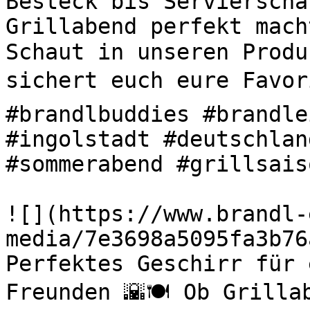
Besteck bis Servierscha
Grillabend perfekt mach
Schaut in unseren Produ
sichert euch eure Favori
#brandlbuddies #brandle
#ingolstadt #deutschlan
#sommerabend #grillsaiso
![](https://www.brandl-
media/7e3698a5095fa3b76
Perfektes Geschirr für 
Freunden 🌇🍽️ Ob Grilla