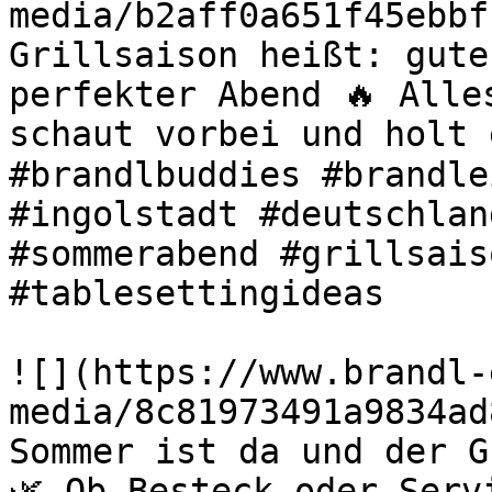
media/b2aff0a651f45ebbf
Grillsaison heißt: gute
perfekter Abend 🔥 Alle
schaut vorbei und holt 
#brandlbuddies #brandle
#ingolstadt #deutschlan
#sommerabend #grillsais
#tablesettingideas 

![](https://www.brandl-
media/8c81973491a9834ad
Sommer ist da und der G
🌿 Ob Besteck oder Serv