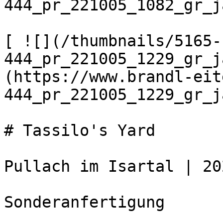
444_pr_221005_1082_gr_j
[ ![](/thumbnails/5165-
444_pr_221005_1229_gr_j
(https://www.brandl-eit
444_pr_221005_1229_gr_j
# Tassilo's Yard

Pullach im Isartal | 202
Sonderanfertigung  
