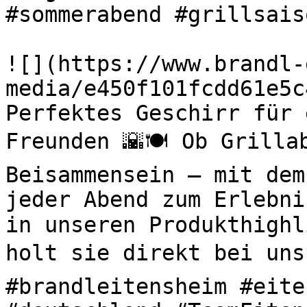
#sommerabend #grillsaiso
![](https://www.brandl-
media/e450f101fcdd61e5c
Perfektes Geschirr für 
Freunden 🌇🍽️ Ob Grilla
Beisammensein – mit dem
jeder Abend zum Erlebni
in unseren Produkthighl
holt sie direkt bei uns 
#brandleitensheim #eite